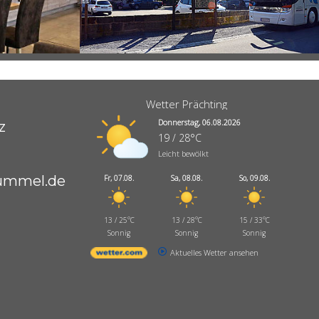
m
Wetter Prächting
Donnerstag, 06.08.2026
z
19 / 28°C
Leicht bewölkt
hummel.de
Fr, 07.08.
Sa, 08.08.
So, 09.08.
13 / 25°C
13 / 28°C
15 / 33°C
Sonnig
Sonnig
Sonnig
Aktuelles Wetter ansehen