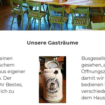
Unsere Gasträume
 einen
Busgesell
ischem
gesehen, 
aus eigener
Öffnungsze
. Der
damit wir
hr Bestes,
bedienen 
ich zu
verschied
dem Haus